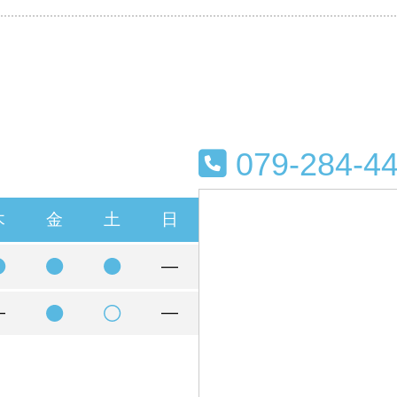
079-284-4
木
金
土
日
―
―
―